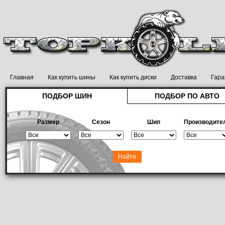
Главная
Как купить шины
Как купить диски
Доставка
Гара
ПОДБОР ШИН
ПОДБОР ПО АВТО
Размер
Сезон
Шип
Производите