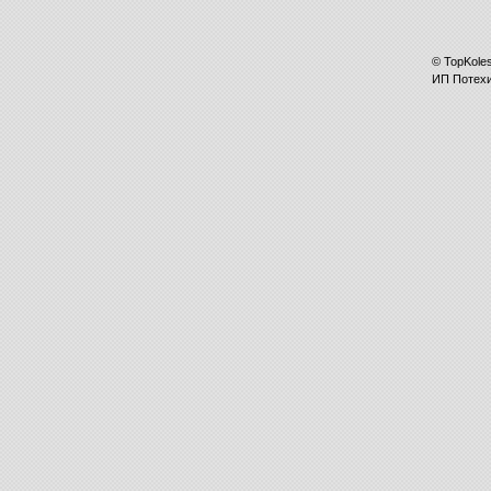
©
TopKole
ИП
Потех