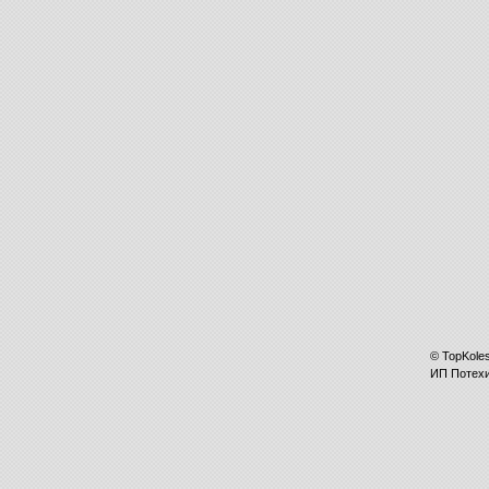
©
TopKole
ИП
Потех