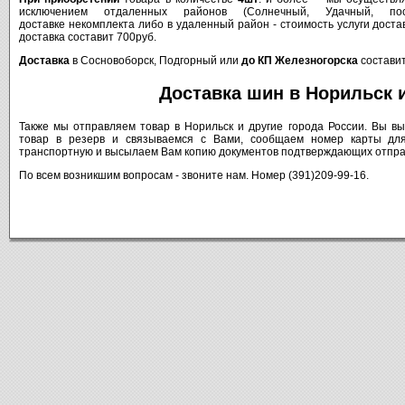
исключением
отдаленных
районов
(
Солнечный
,
Удачный
, по
доставке
некомплекта
либо
в
удаленный
район
-
стоимость
услуги
доста
доставка составит 700руб.
Доставка
в
Сосновоборск
,
Подгорный
или
до
КП
Железногорска
состави
Доставка
шин в
Норильск
Также
мы
отправляем
товар
в
Норильск
и
другие
города
России
.
Вы
вы
товар
в
резерв
и
связываемся
с
Вами
,
сообщаем
номер
карты
дл
транспортную
и
высылаем
Вам
копию
документов
подтверждающих
отпра
По
всем
возникшим
вопросам
-
звоните
нам.
Номер
(391)209-99-16.