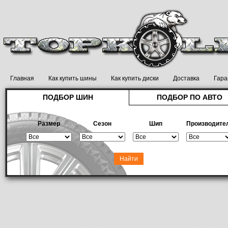
Главная
Как купить шины
Как купить диски
Доставка
Гара
ПОДБОР ШИН
ПОДБОР ПО АВТО
Размер
Сезон
Шип
Производите