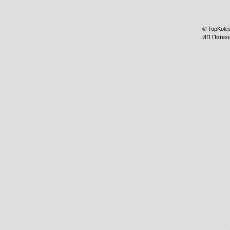
©
TopKole
ИП
Потех