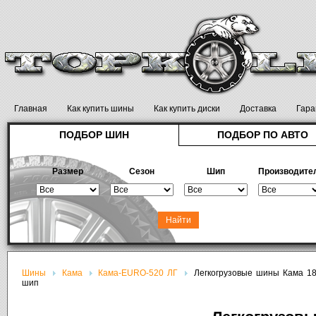
Главная
Как купить шины
Как купить диски
Доставка
Гара
ПОДБОР ШИН
ПОДБОР ПО АВТО
Размер
Сезон
Шип
Производите
Шины
Кама
Кама-EURO-520 ЛГ
Легкогрузовые шины Кама 18
шип