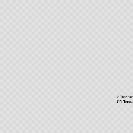
©
TopKole
ИП
Потех