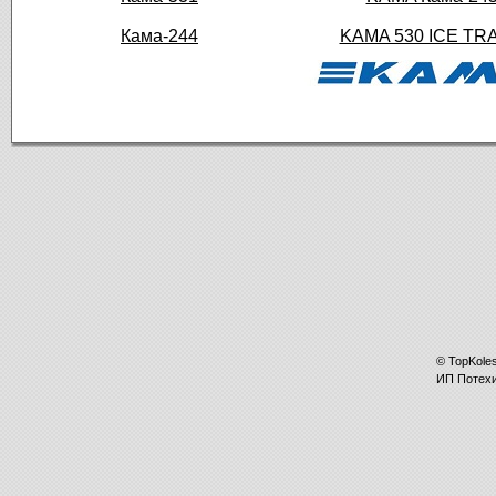
Кама-244
KAMA 530 ICE TR
©
TopKole
ИП
Потех