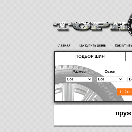
Главная
Как купить шины
Как купит
ПОДБОР ШИН
Размер
Сезон
пруж