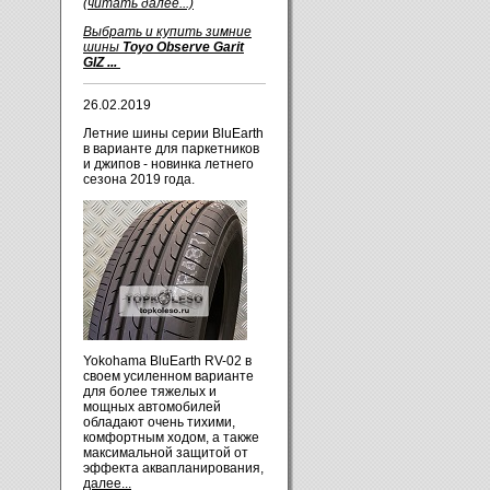
(читать далее...)
Выбрать и купить зимние
шины
Toyo Observe Garit
GIZ ...
26.02.2019
Летние шины серии BluEarth
в варианте для паркетников
и джипов - новинка летнего
сезона 2019 года.
Yokohama BluEarth RV-02 в
своем усиленном варианте
для более тяжелых и
мощных автомобилей
обладают очень тихими,
комфортным ходом, а также
максимальной защитой от
эффекта аквапланирования,
далее...