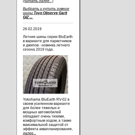
(читать далее...)
Выбрать и купить зимние
шины
Toyo Observe Garit
GIZ ...
26.02.2019
Летние шины серии BluEarth
в варианте для паркетников
и джипов - новинка летнего
сезона 2019 года.
Yokohama BluEarth RV-02 в
своем усиленном варианте
для более тяжелых и
мощных автомобилей
обладают очень тихими,
комфортным ходом, а также
максимальной защитой от
эффекта аквапланирования,
далее...