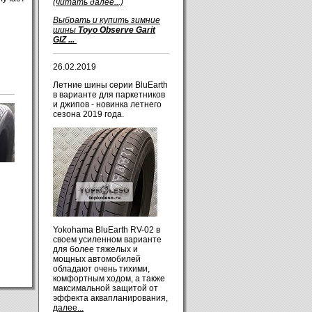
(читать далее...)
Выбрать и купить зимние
шины
Toyo Observe Garit
GIZ ...
26.02.2019
Летние шины серии BluEarth
в варианте для паркетников
и джипов - новинка летнего
сезона 2019 года.
Yokohama BluEarth RV-02 в
своем усиленном варианте
для более тяжелых и
мощных автомобилей
обладают очень тихими,
комфортным ходом, а также
максимальной защитой от
эффекта аквапланирования,
далее...