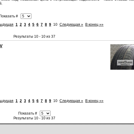
й.
оказать #
дыдущая
1
2
3
4
5
6
7
8
9
10
Следующая »
В конец »»
Результаты 10 - 10 из 37
2V
дыдущая
1
2
3
4
5
6
7
8
9
10
Следующая »
В конец »»
Показать #
Результаты 10 - 10 из 37