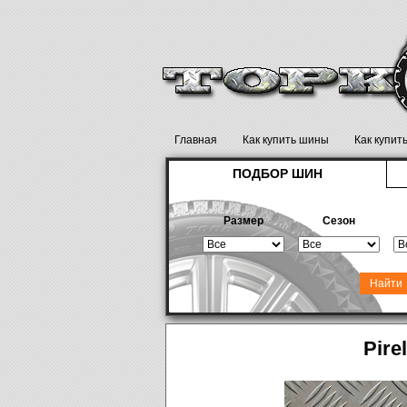
Главная
Как купить шины
Как купит
ПОДБОР ШИН
Размер
Сезон
Pire