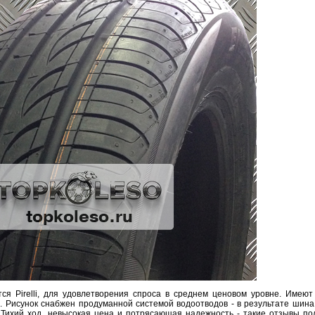
ся Pirelli, для удовлетворения спроса в среднем ценовом уровне. Имеют
. Рисунок снабжен продуманной системой водоотводов - в результате шина
 Тихий ход, невысокая цена и потрясающая надежность - такие отзывы по