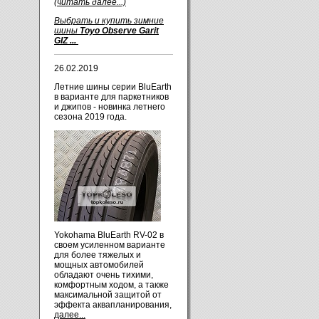
(читать далее...)
Выбрать и купить зимние
шины
Toyo Observe Garit
GIZ ...
26.02.2019
Летние шины серии BluEarth
в варианте для паркетников
и джипов - новинка летнего
сезона 2019 года.
Yokohama BluEarth RV-02 в
своем усиленном варианте
для более тяжелых и
мощных автомобилей
обладают очень тихими,
комфортным ходом, а также
максимальной защитой от
эффекта аквапланирования,
далее...