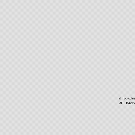
©
TopKole
ИП
Потех