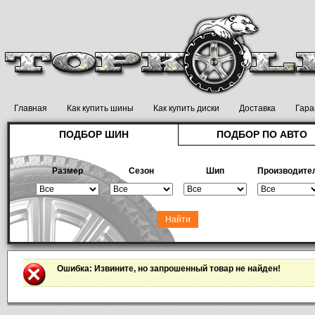
Главная
Как купить шины
Как купить диски
Доставка
Гара
ПОДБОР ШИН
ПОДБОР ПО АВТО
Размер
Сезон
Шип
Производите
Ошибка
: Извините, но запрошенный товар не найден!