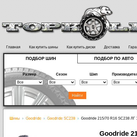
Главная
Как купить шины
Как купить диски
Доставка
Гара
ПОДБОР ШИН
ПОДБОР ПО АВТО
Размер
Сезон
Шип
Производите
Шины
Goodride
Goodride SC238
Goodride 215/70 R16 SC238 ЛГ 
Goodride 2