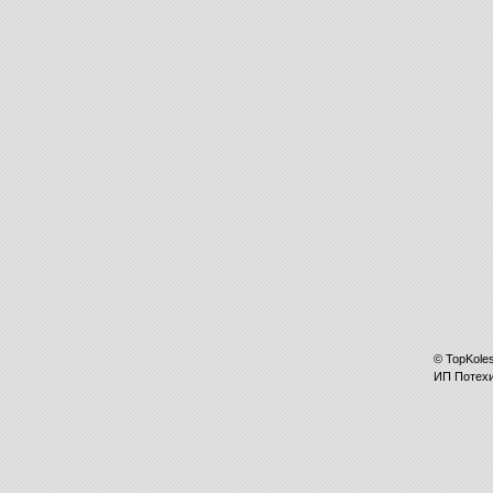
©
TopKole
ИП
Потех