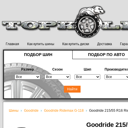
Главная
Как купить шины
Как купить диски
Доставка
Гара
ПОДБОР ШИН
ПОДБОР ПО АВТО
Размер
Сезон
Шип
Производите
Шины
Goodride
Goodride Ridemax G-118
Goodride 215/55 R16 R
Goodride 215