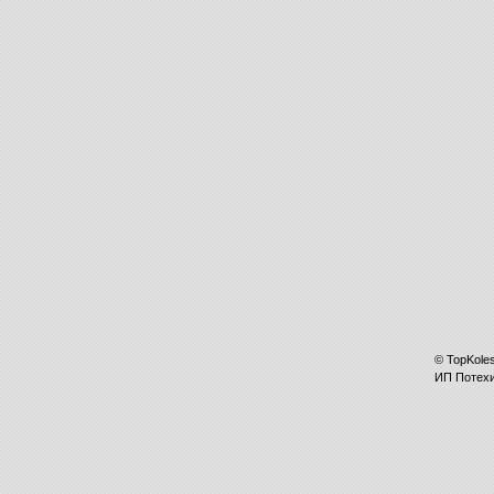
©
TopKole
ИП
Потех