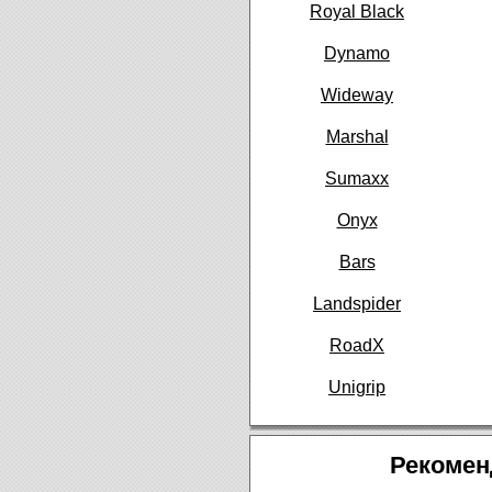
Royal Black
Dynamo
Wideway
Marshal
Sumaxx
Onyx
Bars
Landspider
RoadX
Unigrip
Рекомен