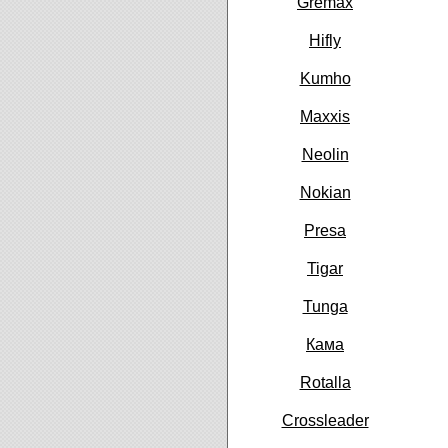
Gremax
Hifly
Kumho
Maxxis
Neolin
Nokian
Presa
Tigar
Tunga
Кама
Rotalla
Crossleader