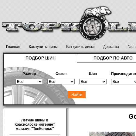
Главная
Как купить шины
Как купить диски
Доставка
Гара
ПОДБОР ШИН
ПОДБОР ПО АВТО
Размер
Сезон
Шип
Производите
G
Летние шины в
Красноярске интернет
магазин "ТопКолесо"