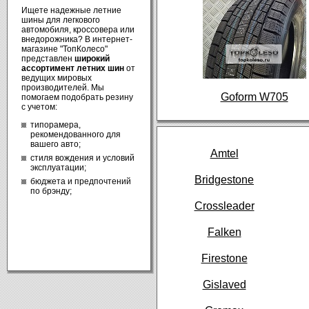
Ищете надежные летние
шины для легкового
автомобиля, кроссовера или
внедорожника? В интернет-
магазине "ТопКолесо"
представлен
широкий
ассортимент летних шин
от
ведущих мировых
производителей. Мы
Goform W705
помогаем подобрать резину
с учетом:
типорамера,
рекомендованного для
вашего авто;
Amtel
стиля вождения и условий
эксплуатации;
Bridgestone
бюджета и предпочтений
по брэнду;
Crossleader
Falken
Firestone
Gislaved