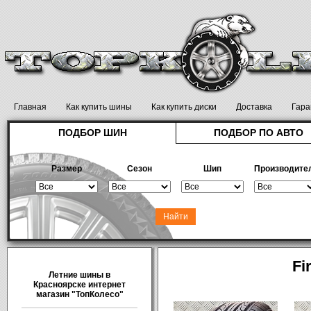
Главная
Как купить шины
Как купить диски
Доставка
Гара
ПОДБОР ШИН
ПОДБОР ПО АВТО
Размер
Сезон
Шип
Производите
Fi
Летние шины в
Красноярске интернет
магазин "ТопКолесо"