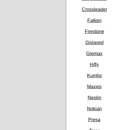
Crossleader
Falken
Firestone
Gislaved
Gremax
Hifly
Kumho
Maxxis
Neolin
Nokian
Presa