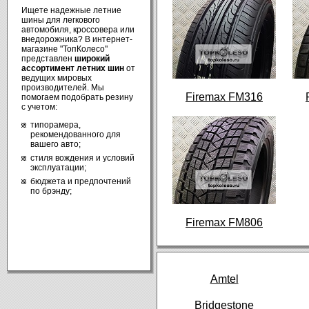
Ищете надежные летние
шины для легкового
автомобиля, кроссовера или
внедорожника? В интернет-
магазине "ТопКолесо"
представлен
широкий
ассортимент летних шин
от
ведущих мировых
производителей. Мы
Firemax FM316
помогаем подобрать резину
с учетом:
типорамера,
рекомендованного для
вашего авто;
стиля вождения и условий
эксплуатации;
бюджета и предпочтений
по брэнду;
Firemax FM806
Amtel
Bridgestone