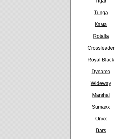
Tigar
Tunga
Кама
Rotalla
Crossleader
Royal Black
Dynamo
Wideway
Marshal
Sumaxx
Onyx
Bars