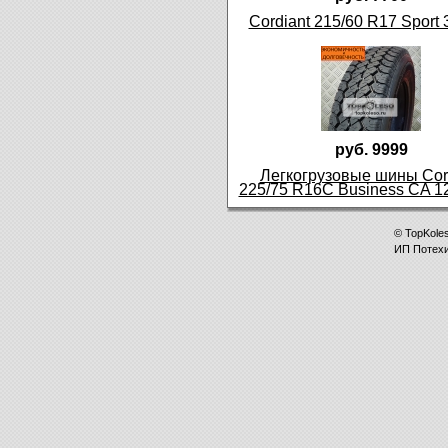
Cordiant 215/60 R17 Sport 
руб. 9999
Легкогрузовые шины Cor
225/75 R16C Business CA 1
©
TopKole
ИП
Потех