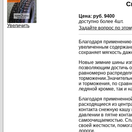
C
Цена:
руб. 9400
доступно более 4шт.
Увеличить
Задайте вопрос по этом
Благодаря
применению
увеличенным
содержан
сохраняет
мягкость
даж
Новые
зимние
шины
из
позволяющим
достичь
о
равномерно
распредел
торможении
.Значитель
и
торможения
,
по
срав
ледяной
кромке
, так и
н
Благодаря
примененно
расходящиеся
из
центр
контакта
снежную
кашу
давлении
в
пятне
конта
самоочищаемостью
.
Сп
своей
жесткости
,
помог
дороги
.