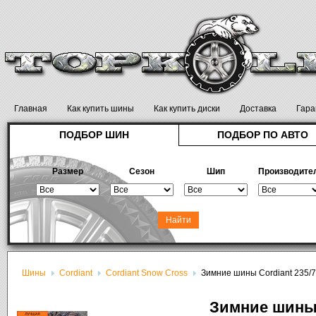
Главная
Как купить шины
Как купить диски
Доставка
Гара
ПОДБОР ШИН
ПОДБОР ПО АВТО
Размер
Сезон
Шип
Производите
Шины
Cordiant
Cordiant Snow Cross
Зимние шины Cordiant 235/
Зимние шины 