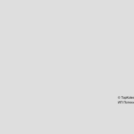
©
TopKole
ИП
Потех