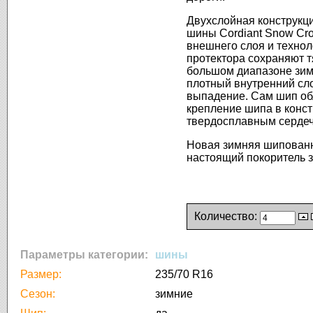
Двухслойная
конструкц
шины
Cordiant
Snow Cro
внешнего
слоя
и
технол
протектора
сохраняют
т
большом
диапазоне
зи
плотный
внутренний
сл
выпадение
. Сам шип
об
крепление
шипа
в
конс
твердосплавным
серде
Новая
зимняя
шипован
настоящий
покоритель
Количество:
Параметры категории:
шины
Размер:
235/70 R16
Сезон:
зимние