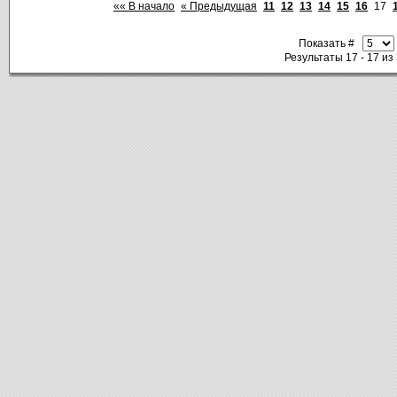
«« В начало
« Предыдущая
11
12
13
14
15
16
17
Показать #
Результаты 17 - 17 из