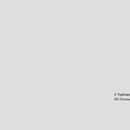
©
TopKole
ИП
Потех