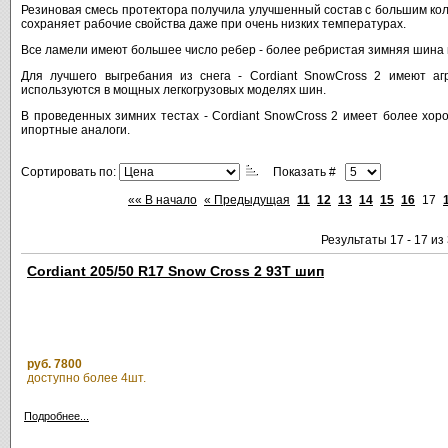
Резиновая смесь протектора получила улучшенный состав с большим коли
сохраняет рабочие свойства даже при очень низких температурах.
Все ламели имеют большее число ребер - более ребристая зимняя шина
Для лучшего выгребания из снега - Cordiant SnowCross 2 имеют аг
используются в мощных легкогрузовых моделях шин.
В проведенных зимних тестах - Cordiant SnowCross 2 имеет более хор
ипортные аналоги.
Сортировать по:
Показать #
«« В начало
« Предыдущая
11
12
13
14
15
16
17
Результаты 17 - 17 из
Cordiant 205/50 R17 Snow Cross 2 93T шип
руб. 7800
доступно более 4шт.
Подробнее...