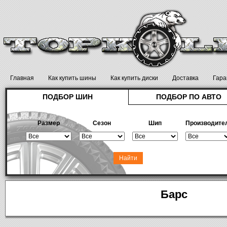
Главная
Как купить шины
Как купить диски
Доставка
Гара
ПОДБОР ШИН
ПОДБОР ПО АВТО
Размер
Сезон
Шип
Производите
Барс