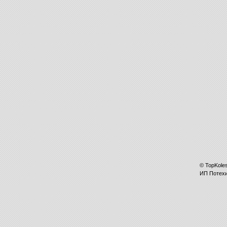
©
TopKole
ИП
Потех