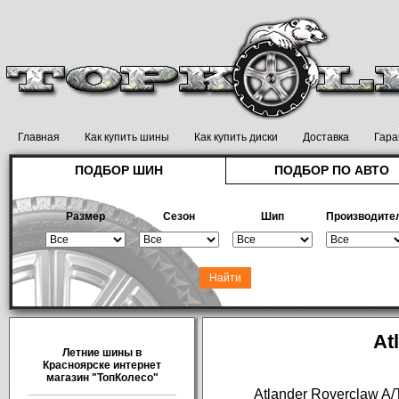
Главная
Как купить шины
Как купить диски
Доставка
Гара
ПОДБОР ШИН
ПОДБОР ПО АВТО
Размер
Сезон
Шип
Производите
At
Летние шины в
Красноярске интернет
магазин "ТопКолесо"
Atlander Roverclaw A/