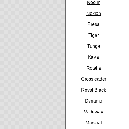
Neolin
Nokian
Presa
Tigar
Tunga
Кама
Rotalla
Crossleader
Royal Black
Dynamo
Wideway
Marshal