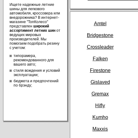
Ищете надежные летние
шины для легкового
автомобиля, кроссовера или
внедорожника? В интернет-
магазине "ТопКолесо"
Amtel
представлен
широкий
ассортимент летних шин
от
Bridgestone
ведущих мировых
производителей. Мы
помогаем подобрать резину
Crossleader
с учетом:
типорамера,
Falken
рекомендованного для
вашего авто;
Firestone
стиля вождения и условий
эксплуатации;
бюджета и предпочтений
Gislaved
по брэнду;
Gremax
Hifly
Kumho
Maxxis