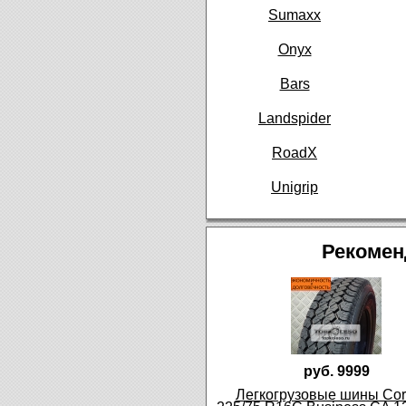
Sumaxx
Onyx
Bars
Landspider
RoadX
Unigrip
Рекомен
руб. 9999
Легкогрузовые шины Cor