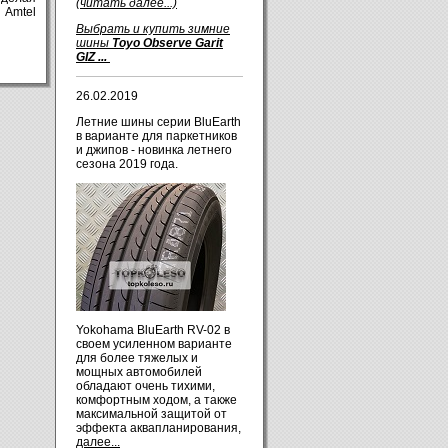
(читать далее...)
а
Amtel
Выбрать и купить зимние
шины
Toyo Observe Garit
GIZ ...
26.02.2019
Летние шины серии BluEarth
в варианте для паркетников
и джипов - новинка летнего
сезона 2019 года.
Yokohama BluEarth RV-02 в
своем усиленном варианте
для более тяжелых и
мощных автомобилей
обладают очень тихими,
комфортным ходом, а также
максимальной защитой от
эффекта аквапланирования,
далее...