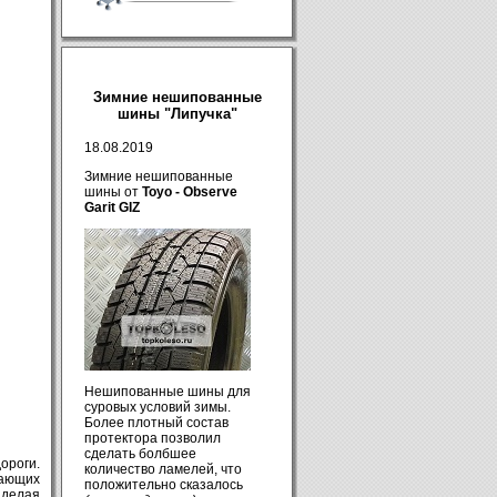
Зимние нешипованные
шины "Липучка"
18.08.2019
Зимние нешипованные
шины от
Toyo - Observe
Garit GIZ
Нешипованные шины для
суровых условий зимы.
Более плотный состав
протектора позволил
сделать болбшее
дороги
.
количество ламелей, что
кающих
положительно сказалось
,
делая