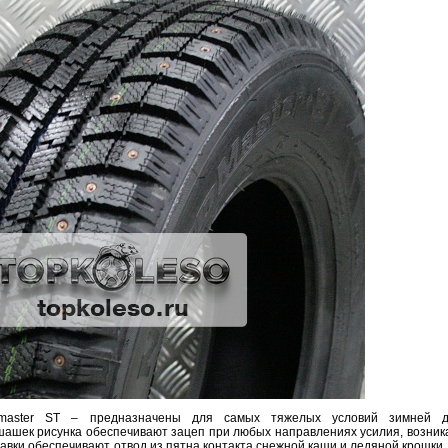
master
ST –
предназначены
для
самых
тяжелых
условий
зимней
шашек
рисунка
обеспечивают
зацеп
при
любых
направлениях
усилия
,
возни
навки
обеспечивают
отвод
из
пятна
контакта
снежной
каши
и
ледяной
крошки