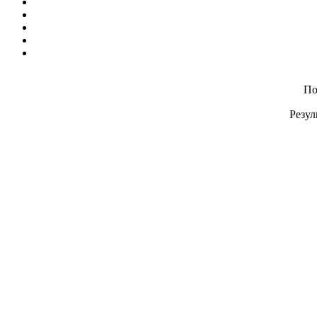
По
Резул