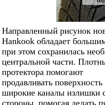
Направленный
рисунок
но
Hankook
обладает
больши
при
этом
сохранилась
необ
центральной
части
.
Плотн
протектора
помогают
продавливать
поверхность
широкие
каналы
излишки
стороны
,
помогая
делать
п