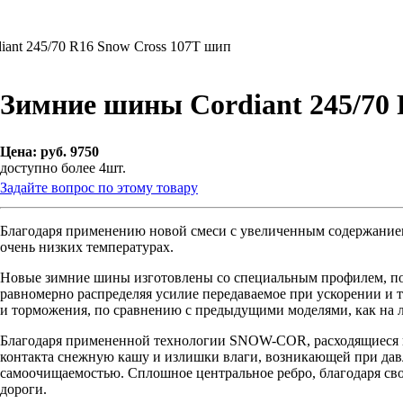
ant 245/70 R16 Snow Cross 107T шип
Зимние шины Cordiant 245/70 
Цена:
руб. 9750
доступно более 4шт.
Задайте вопрос по этому товару
Благодаря
применению
новой
смеси
с
увеличенным
содержание
очень
низких
температурах
.
Новые
зимние
шины
изготовлены
со
специальным
профилем
,
п
равномерно
распределяя
усилие
передаваемое
при
ускорении
и
и
торможения
,
по
сравнению
с
предыдущими
моделями
, как
на
Благодаря
примененной
технологии
SNOW-COR
,
расходящиеся
контакта
снежную
кашу
и
излишки
влаги
,
возникающей
при
да
самоочищаемостью
.
Сплошное
центральное
ребро
,
благодаря
св
дороги
.