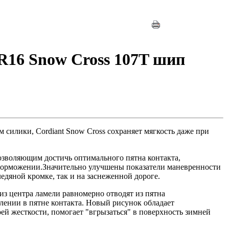
R16 Snow Cross 107T шип
м
силики
,
Cordiant
Snow Cross
сохраняет
мягкость
даже
при
озволяющим
достичь
оптимального
пятна
контакта
,
торможении
.Значительно
улучшены
показатели
маневренности
ледяной
кромке
, так и
на
заснеженной
дороге
.
из
центра
ламели
равномерно
отводят
из
пятна
влении
в
пятне
контакта
.
Новый
рисунок
обладает
оей
жесткости
,
помогает
"
вгрызаться
" в
поверхность
зимней