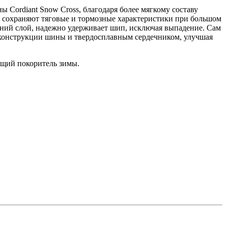
ны
Cordiant
Snow Cross,
благодаря
более
мягкому
составу
сохраняют
тяговые
и
тормозные
характеристики
при
большом
нний
слой
,
надежно
удерживает
шип,
исключая
выпадение
. Сам
конструкции
шины
и
твердосплавным
сердечником
,
улучшая
ящий
покоритель
зимы
.