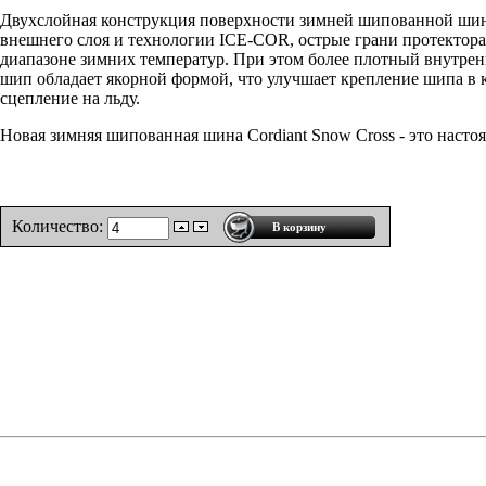
Двухслойная
конструкция
поверхности
зимней
шипованной
ши
внешнего
слоя
и
технологии
ICE-COR
,
острые
грани
протектора
диапазоне
зимних
температур
. При
этом
более
плотный
внутре
шип
обладает
якорной
формой
, что
улучшает
крепление
шипа
в
сцепление
на
льду
.
Новая
зимняя
шипованная
шина
Cordiant
Snow Cross - это
насто
Количество: